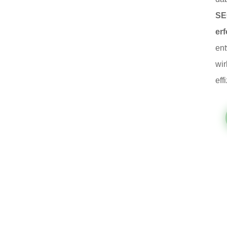
SE
er
ent
wir
eff