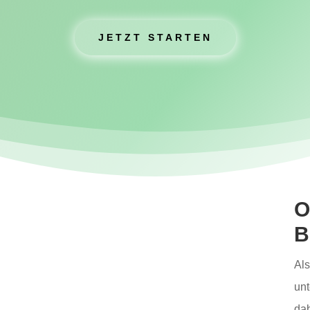
JETZT STARTEN
O
B
Als
unt
dab