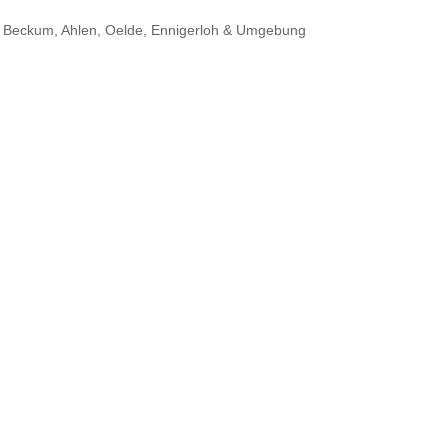
in Beckum, Ahlen, Oelde, Ennigerloh & Umgebung
An
All
reg
ent
aus