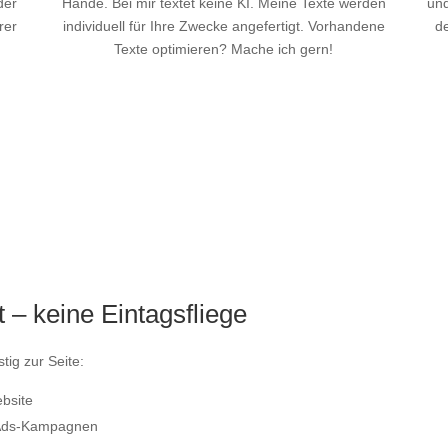
der
Hände. Bei mir textet keine KI. Meine Texte werden
un
rer
individuell für Ihre Zwecke angefertigt. Vorhandene
de
Texte optimieren? Mache ich gern!
Mehr Infos
t – keine Eintagsfliege
tig zur Seite:
ebsite
e‑Ads‑Kampagnen