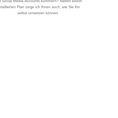
d Social Media-Accounts kümmern? Neben einem
taillierten Plan zeige ich Ihnen auch, wie Sie ihn
selbst umsetzen können.
Mehr Infos