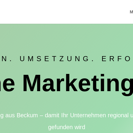
M
AN. UMSETZUNG. ERFO
ne Marketin
ng aus Beckum – damit Ihr Unternehmen regional u
gefunden wird